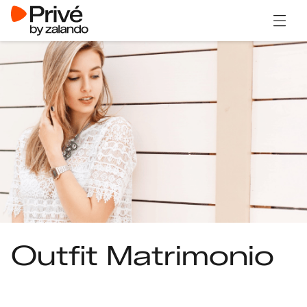
Apri il
Outfit Matrimonio