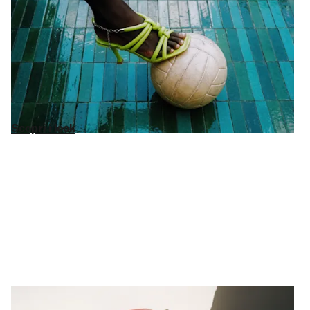
I dettagli non sono
dettagli...
Sono protagonsti. Da
orologi
che ispirano l’outfit a
sneakers
e
stivali
che lo definiscono: abbiamo curato la miglior selezione di
Ralph Lauren
,
Calvin Klein
e
HUGO BOSS
. Tutto fino al 75% di
sconto sul MSRP. Le tue
borse
ti aspettano.
Scopri i look
Scopri i look
Casa & lifestyle