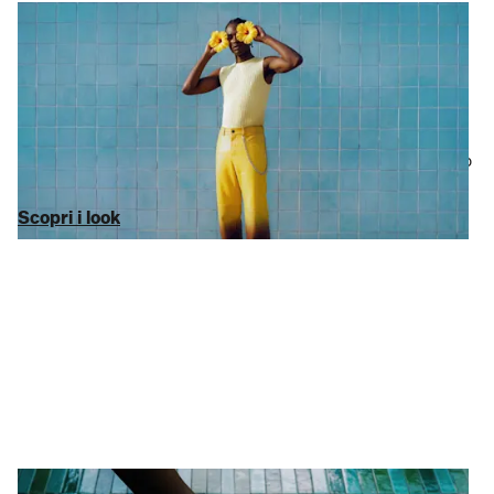
Moda
Molto stile, pochi click
Siamo l’ultimo
outlet online
che dovrai cercare.
Abbigliamento
da donna
,
abbigliamento da uomo
elegante oppure uno
specifico investimento
Michael Kors
: i nostri sconti vanno fino a
-75% sul MSRP. Niente riempitivi, solo i marchi che vuoi davvero
(inclusi
Tommy Hilfiger
e
Lacoste
).
Scopri i look
Scopri i look
Scarpe e accessori