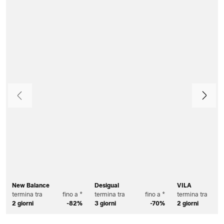
Precedente
Avanti
New Balance
Desigual
VILA
termina tra
fino a *
termina tra
fino a *
termina tra
2 giorni
-82%
3 giorni
-70%
2 giorni