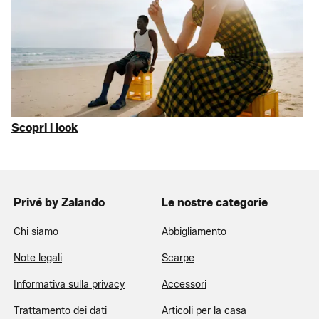
prezzi pieni
Gli essenziali alla base della tua routine di moda estiva. Dalle
icone
Birkenstock
e dal denim
Levi’s
alla
moda mare
e agli
abiti
che cambiano drasticamente lo stile: abbiamo scovato per te
solo il meglio con uno sconto fino al 75% sul MSRP. Chiudi le
valigie
e parti. Con
ONLY
e molto altro.
Scopri i look
Privé by Zalando
Le nostre categorie
Chi siamo
Abbigliamento
Note legali
Scarpe
Informativa sulla privacy
Accessori
Trattamento dei dati
Articoli per la casa