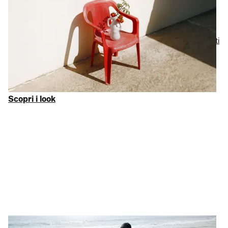
Design d’interni
risparmiando
La tua casa dovrebbe rispecchiare la tua bellezza. Da bei
tessuti
per la camera da letto
, che invogliano ad anticipare l’ora del
sonno, ad
accessori per la cucina
che trasformano il quotidiano
in eccezionale: abbiamo curato una selezione dei migliori
accessori per la casa
con sconti fino al 75% sul MSRP.
Scopri i look
Scopri i look
Sprigiona la potenza