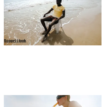
L’exploit ha bisogno di stile
Ai capi ci pensiamo noi, per il tuo allenamento o per sfoggiare
un’estetica ginnica Abbiamo curato una selezione altamente
specializzata di
capi sportivi
e
scarpe sportive
di marchi iconici
(come
adidas
,
Nike
e
New Balance
) con uno sconto sul MSRP
del 75%. Niente mode del momento, solo i marchi di cui ti fidi.
Scopri i look
Scopri i look
La dolce fuga
Non perdere l’aereo, perdi i