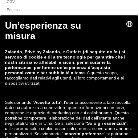
CGV
Recesso
Offerte di lavoro
Segnala una vulnerabilità
Sicurezza del prodotto
Gruppo Zalando
Modalità di pagamento
Zalando
ABOUT YOU
Seguici su
Spedizione e partner
logistico