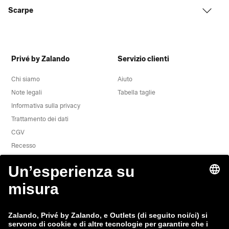
Scarpe
Privé by Zalando
Servizio clienti
Chi siamo
Aiuto
Note legali
Tabella taglie
Informativa sulla privacy
Trattamento dei dati
CGV
Recesso
Offerte di lavoro
Segnala una vulnerabilità
Sicurezza del prodotto
Gruppo Zalando
Modalità di pagamento