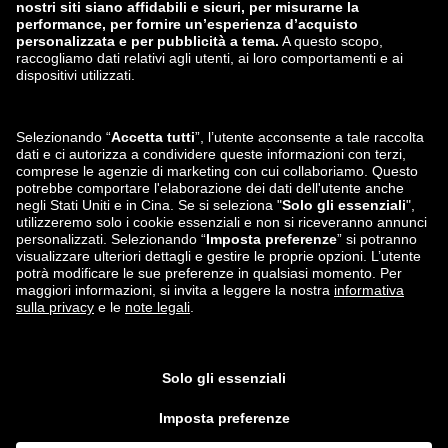
Zalando
ABOUT YOU
Seguici su
Spedizione e partner
logistico
Le app di Privé by Zalando