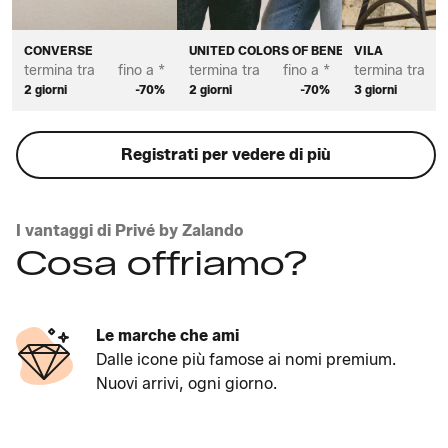
CONVERSE
UNITED COLORS OF BENETTON
VILA
termina tra
fino a *
termina tra
fino a *
termina tra
2 giorni
-70%
2 giorni
-70%
3 giorni
Registrati per vedere di più
I vantaggi di Privé by Zalando
Cosa offriamo?
Le marche che ami
Dalle icone più famose ai nomi premium.
Nuovi arrivi, ogni giorno.