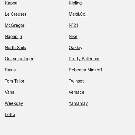
Kappa
Kipling
Le Creuset
Max&Co.
McGregor
N°21
Napapijri
Nike
North Sails
Oakley
Onitsuka Tiger
Pretty Ballerinas
Rains
Rebecca Minkoff
Tom Tailor
Twinset
Vans
Versace
Weekday
Yamamay
Lotto