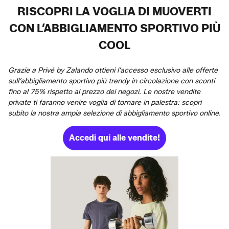
RISCOPRI LA VOGLIA DI MUOVERTI
CON L’ABBIGLIAMENTO SPORTIVO PIÙ
COOL
Grazie a Privé by Zalando ottieni l’accesso esclusivo alle offerte
sull’abbigliamento sportivo più trendy in circolazione con sconti
fino al 75% rispetto al prezzo dei negozi. Le nostre vendite
private ti faranno venire voglia di tornare in palestra: scopri
subito la nostra ampia selezione di abbigliamento sportivo online.
Accedi qui alle vendite!