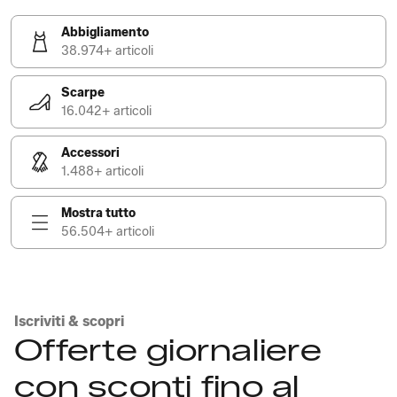
Abbigliamento
38.974+ articoli
Scarpe
16.042+ articoli
Accessori
1.488+ articoli
Mostra tutto
56.504+ articoli
Iscriviti & scopri
Offerte giornaliere
con sconti fino al