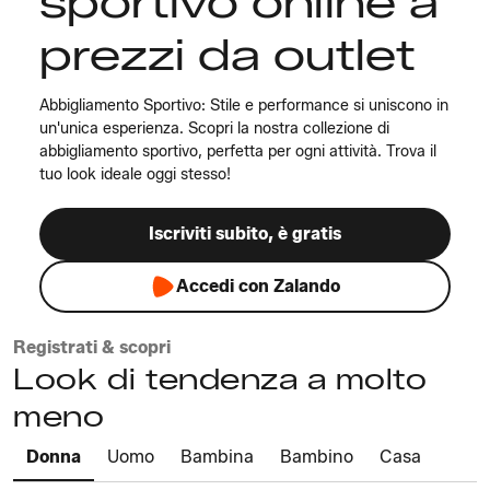
sportivo online a
prezzi da outlet
Abbigliamento Sportivo: Stile e performance si uniscono in
un'unica esperienza. Scopri la nostra collezione di
abbigliamento sportivo, perfetta per ogni attività. Trova il
tuo look ideale oggi stesso!
Iscriviti subito, è gratis
Accedi con Zalando
Registrati & scopri
Look di tendenza a molto
meno
Donna
Uomo
Bambina
Bambino
Casa