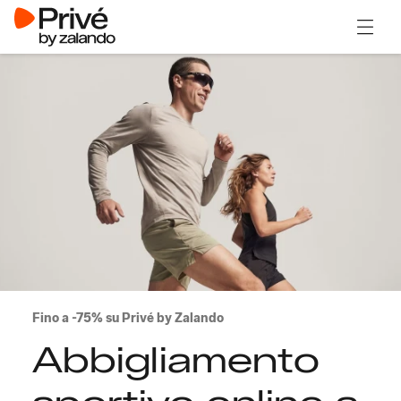
Apri il
Fino a -75% su Privé by Zalando
Abbigliamento