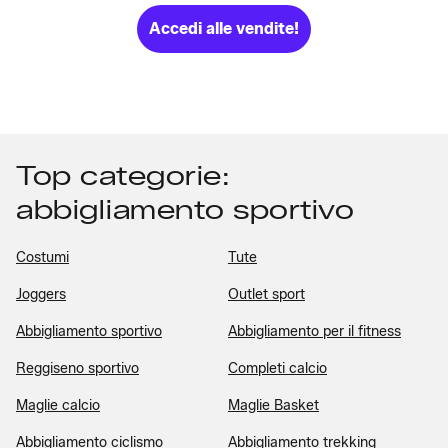
Accedi alle vendite!
Top categorie:
abbigliamento sportivo
Costumi
Tute
Joggers
Outlet sport
Abbigliamento sportivo
Abbigliamento per il fitness
Reggiseno sportivo
Completi calcio
Maglie calcio
Maglie Basket
Abbigliamento ciclismo
Abbigliamento trekking