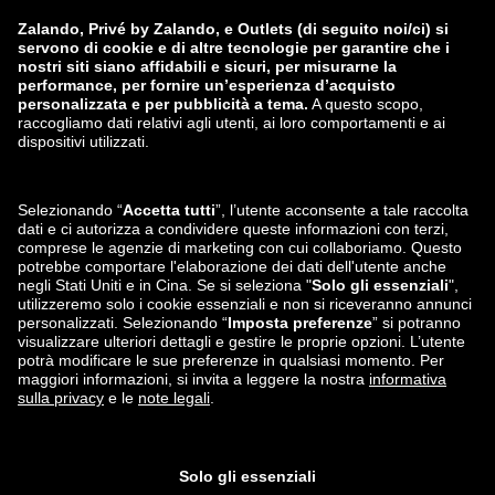
zalando-lounge.co.uk
zalando-lounge.pl
zalando-prive.es
zalando-lounge.cz
zalando-lounge.lt
zalando-lounge.sk
zalando-lounge.ro
zalando-lounge.hr
zalando-lounge.si
zalando-lounge.hu
zalando-lounge.lu
zalando-lounge.ee
zalando-lounge.lv
zalando-lounge.no
Seguici su
Facebook
Instagram