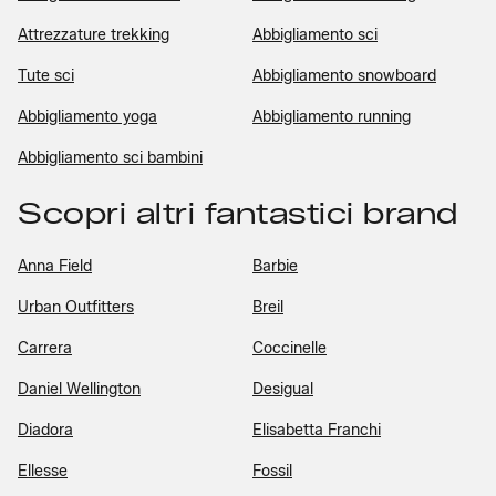
Attrezzature trekking
Abbigliamento sci
Tute sci
Abbigliamento snowboard
Abbigliamento yoga
Abbigliamento running
Abbigliamento sci bambini
Scopri altri fantastici brand
Anna Field
Barbie
Urban Outfitters
Breil
Carrera
Coccinelle
Daniel Wellington
Desigual
Diadora
Elisabetta Franchi
Ellesse
Fossil