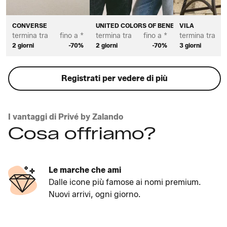
CONVERSE
UNITED COLORS OF BENETTON
VILA
termina tra
fino a *
termina tra
fino a *
termina tra
2 giorni
-70%
2 giorni
-70%
3 giorni
Registrati per vedere di più
I vantaggi di Privé by Zalando
Cosa offriamo?
Le marche che ami
Dalle icone più famose ai nomi premium.
Nuovi arrivi, ogni giorno.