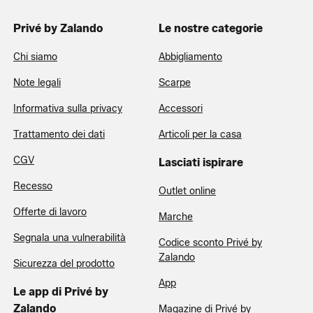
Privé by Zalando
Le nostre categorie
Chi siamo
Abbigliamento
Note legali
Scarpe
Informativa sulla privacy
Accessori
Trattamento dei dati
Articoli per la casa
CGV
Lasciati ispirare
Recesso
Outlet online
Offerte di lavoro
Marche
Segnala una vulnerabilità
Codice sconto Privé by
Zalando
Sicurezza del prodotto
App
Le app di Privé by
Zalando
Magazine di Privé by