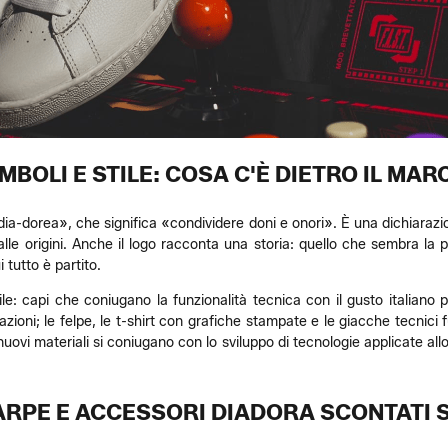
IMBOLI E STILE: COSA C'È DIETRO IL MA
a-dorea», che significa «condividere doni e onori». È una dichiarazion
alle origini. Anche il logo racconta una storia: quello che sembra la p
 tutto è partito.
ile: capi che coniugano la funzionalità tecnica con il gusto italiano 
razioni; le felpe, le t-shirt con grafiche stampate e le giacche tecnici
 nuovi materiali si coniugano con lo sviluppo di tecnologie applicate al
ARPE E ACCESSORI DIADORA SCONTATI S