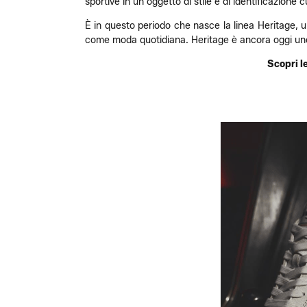
sportive in un oggetto di stile e di identificazione c
È in questo periodo che nasce la linea Heritage, u
come moda quotidiana. Heritage è ancora oggi uno d
Scopri le