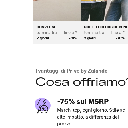
CONVERSE
UNITED COLORS OF BEN
termina tra
fino a *
termina tra
fino a *
2 giorni
-70%
2 giorni
-70%
I vantaggi di Privé by Zalando
Cosa offriamo
-75% sul MSRP
Marchi top, ogni giorno. Stile ad
alto impatto, a differenza del
prezzo.