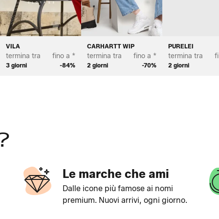
ETTON
VILA
CARHARTT WIP
PURELEI
termina tra
fino a *
termina tra
fino a *
termina tra
f
3 giorni
-84%
2 giorni
-70%
2 giorni
?
Le marche che ami
Dalle icone più famose ai nomi
premium. Nuovi arrivi, ogni giorno.