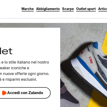
Marche
Abbigliamento
Scarpe
Outlet sport
Artic
let
e lo stile italiano nel nostro
neaker iconiche e
n nuove offerte ogni giorno.
tà e risparmi esclusivi.
Accedi con Zalando