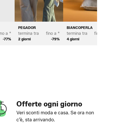
PEGADOR
BIANCOPERLA
MICHAE
ino a *
termina tra
fino a *
termina tra
fino a *
termina 
-77%
2 giorni
-79%
4 giorni
-70%
3 giorni
Offerte ogni giorno
Veri sconti moda e casa. Se ora non
c’è, sta arrivando.