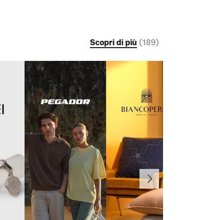
Scopri di più
(
189
)
Avanti