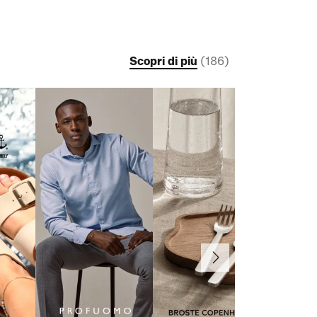
Scopri di più
(
186
)
Avanti