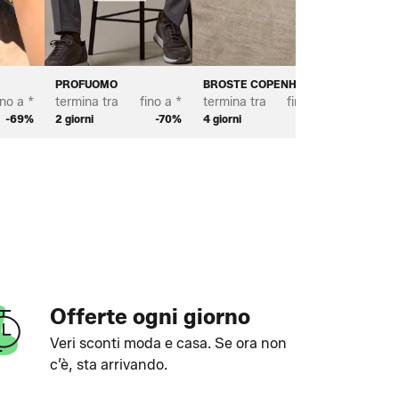
PROFUOMO
BROSTE COPENHAGEN
SCOTT 
ino a *
termina tra
fino a *
termina tra
fino a *
termina 
-69%
2 giorni
-70%
4 giorni
-70%
2 giorni
Offerte ogni giorno
Veri sconti moda e casa. Se ora non
c’è, sta arrivando.