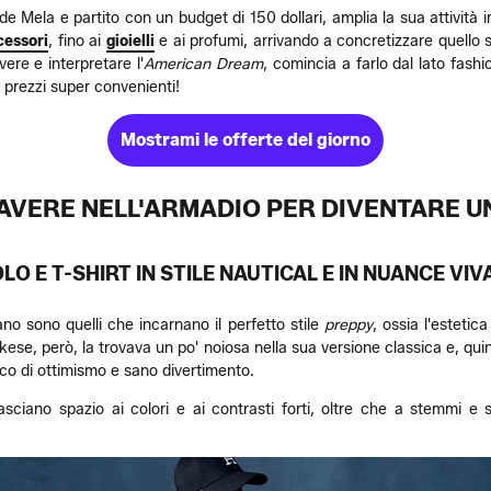
de Mela e partito con un budget di 150 dollari, amplia la sua attività 
cessori
, fino ai
gioielli
e ai profumi, arrivando a concretizzare quello s
ere e interpretare l'
American Dream
, comincia a farlo dal lato fashio
 prezzi super convenienti!
Mostrami le offerte del giorno
A AVERE NELL'ARMADIO PER DIVENTARE 
OLO E T-SHIRT IN STILE NAUTICAL E IN NUANCE VIVA
ano sono quelli che incarnano il perfetto stile
preppy
, ossia l'estetic
kese, però, la trovava un po' noiosa nella sua versione classica e, qui
co di ottimismo e sano divertimento.
asciano spazio ai colori e ai contrasti forti, oltre che a stemmi e