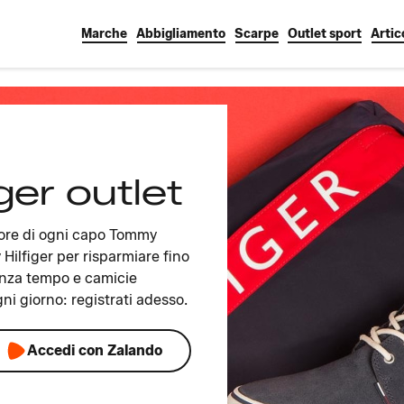
Marche
Abbigliamento
Scarpe
Outlet sport
Artic
ger outlet
cuore di ogni capo Tommy
y Hilfiger per risparmiare fino
senza tempo e camicie
ni giorno: registrati adesso.
Accedi con Zalando