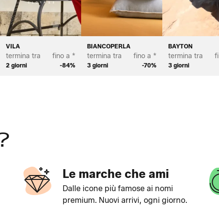
VILA
BIANCOPERLA
BAYTON
termina tra
fino a *
termina tra
fino a *
termina tra
f
2 giorni
-84%
3 giorni
-70%
3 giorni
?
Le marche che ami
Dalle icone più famose ai nomi
premium. Nuovi arrivi, ogni giorno.