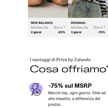
NEW BALANCE
DESIGUAL
termina tra
fino a *
termina tra
fino a *
2 giorni
-82%
3 giorni
-70%
I vantaggi di Privé by Zalando
Cosa offriamo
-75% sul MSRP
Marchi top, ogni giorno. Stile ad
alto impatto, a differenza del
prezzo.