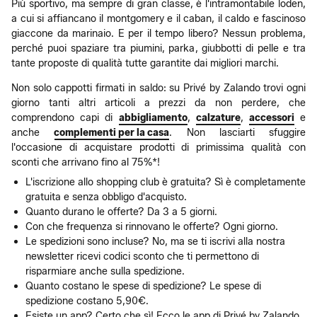
Più sportivo, ma sempre di gran classe, è l'intramontabile loden,
a cui si affiancano il montgomery e il caban, il caldo e fascinoso
giaccone da marinaio. E per il tempo libero? Nessun problema,
perché puoi spaziare tra piumini, parka, giubbotti di pelle e tra
tante proposte di qualità tutte garantite dai migliori marchi.
Non solo cappotti firmati in saldo: su Privé by Zalando trovi ogni
giorno tanti altri articoli a prezzi da non perdere, che
comprendono capi di
abbigliamento
,
calzature
,
accessori
e
anche
complementi per la casa
. Non lasciarti sfuggire
l'occasione di acquistare prodotti di primissima qualità con
sconti che arrivano fino al 75%*!
L'iscrizione allo shopping club è gratuita? Sì è completamente
gratuita e senza obbligo d'acquisto.
Quanto durano le offerte? Da 3 a 5 giorni.
Con che frequenza si rinnovano le offerte? Ogni giorno.
Le spedizioni sono incluse? No, ma se ti iscrivi alla nostra
newsletter ricevi codici sconto che ti permettono di
risparmiare anche sulla spedizione.
Quanto costano le spese di spedizione? Le spese di
spedizione costano 5,90€.
Esiste un app? Certo che sì! Ecco le app di Privé by Zalando