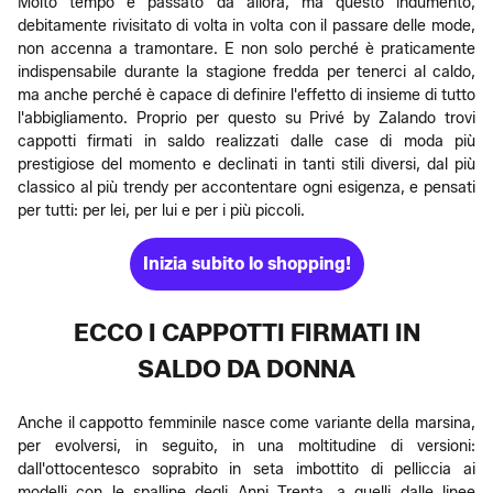
Molto tempo è passato da allora, ma questo indumento,
debitamente rivisitato di volta in volta con il passare delle mode,
non accenna a tramontare. E non solo perché è praticamente
indispensabile durante la stagione fredda per tenerci al caldo,
ma anche perché è capace di definire l'effetto di insieme di tutto
l'abbigliamento. Proprio per questo su Privé by Zalando trovi
cappotti firmati in saldo realizzati dalle case di moda più
prestigiose del momento e declinati in tanti stili diversi, dal più
classico al più trendy per accontentare ogni esigenza, e pensati
per tutti: per lei, per lui e per i più piccoli.
Inizia subito lo shopping!
ECCO I CAPPOTTI FIRMATI IN
SALDO DA DONNA
Anche il cappotto femminile nasce come variante della marsina,
per evolversi, in seguito, in una moltitudine di versioni:
dall'ottocentesco soprabito in seta imbottito di pelliccia ai
modelli con le spalline degli Anni Trenta, a quelli dalle linee