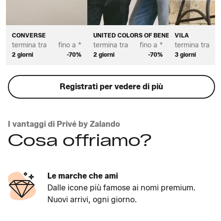
CONVERSE
UNITED COLORS OF BENETTON
VILA
termina tra
fino a *
termina tra
fino a *
termina tra
2 giorni
-70%
2 giorni
-70%
3 giorni
Registrati per vedere di più
I vantaggi di Privé by Zalando
Cosa offriamo?
Le marche che ami
Dalle icone più famose ai nomi premium.
Nuovi arrivi, ogni giorno.