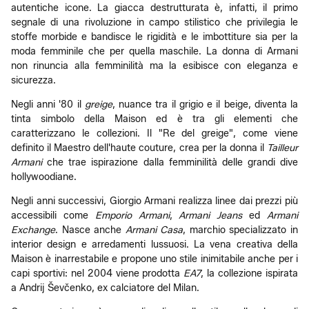
autentiche icone. La giacca destrutturata è, infatti, il primo
segnale di una rivoluzione in campo stilistico che privilegia le
stoffe morbide e bandisce le rigidità e le imbottiture sia per la
moda femminile che per quella maschile. La donna di Armani
non rinuncia alla femminilità ma la esibisce con eleganza e
sicurezza.
Negli anni '80 il
greige
, nuance tra il grigio e il beige, diventa la
tinta simbolo della Maison ed è tra gli elementi che
caratterizzano le collezioni. Il "Re del greige", come viene
definito il Maestro dell'haute couture, crea per la donna il
Tailleur
Armani
che trae ispirazione dalla femminilità delle grandi dive
hollywoodiane.
Negli anni successivi, Giorgio Armani realizza linee dai prezzi più
accessibili come
Emporio Armani
,
Armani Jeans
ed
Armani
Exchange
. Nasce anche
Armani Casa
, marchio specializzato in
interior design e arredamenti lussuosi. La vena creativa della
Maison è inarrestabile e propone uno stile inimitabile anche per i
capi sportivi: nel 2004 viene prodotta
EA7
, la collezione ispirata
a Andrij Ševčenko, ex calciatore del Milan.