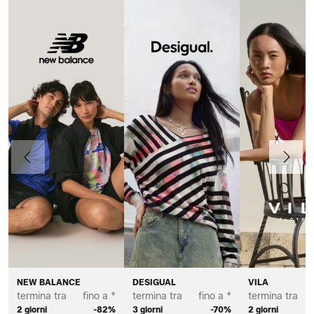
Precedente
Avanti
NEW BALANCE
DESIGUAL
VILA
termina tra
fino a *
termina tra
fino a *
termina tra
2 giorni
-82%
3 giorni
-70%
2 giorni