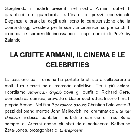
Scegliendo i modelli presenti nel nostro Armani outlet ti
garantisci un guardaroba raffinato a prezzi eccezionali.
Eleganza e praticità degli abiti sono le caratteristiche che la
donna di oggi desidera per la sua vita dinamica: sorprendi chi ti
circonda e sorprenditi indossando i capi iconici di Privé by
Zalando!
LA GRIFFE ARMANI, IL CINEMA E LE
CELEBRITIES
La passione per il cinema ha portato lo stilista a collaborare a
molti film rimasti nella memoria collettiva. Tra i più celebri
ricordiamo
American Gigolò
dove gli outfit di Richard Gere,
composti da camicie, cravatte e blazer destrutturati sono firmati
proprio Armani. Nel film
Il cavaliere oscuro
Christian Bale veste 3
pezzi del brand mentre John Malkovich, nel drammatico
Il tè nel
deserto
, indossa pantaloni morbidi e camicie di lino. Sono
sempre di Armani anche gli abiti della seducente Katherine
Zeta-Jones, protagonista di
Entrapment
.