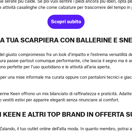
e serate più calde. Se poi vuoi sentire i piedi ancora più liberi, opta p
le attività casalinghe che come calzature per trascorrere del tempo in 
Scopri subito
LA TUA SCARPIERA CON BALLERINE E SN
rca del giusto compromesso fra un look d’impatto e l’estrema versatilità
atura passe-partout comunque performante, che lascia il segno ma è a
o perfette per l’uso quotidiano e le attività all’aria aperta.
 per una mise informale ma curata oppure con pantaloni tecnici e gia
llerine Keen offrono un mix bilanciato di raffinatezza e praticità. Ada
vestiti estivi per apparire eleganti senza rinunciare al comfort.
 KEEN E ALTRI TOP BRAND IN OFFERTA S
Zalando, il tuo outlet online dell'alta moda. In quanto membro, potrai 