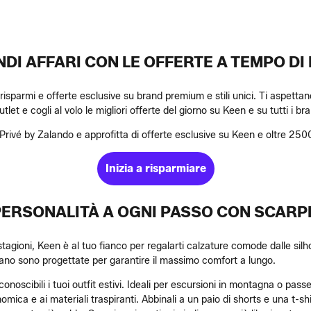
DI AFFARI CON LE OFFERTE A TEMPO DI
 risparmi e offerte esclusive su brand premium e stili unici. Ti aspett
tlet e cogli al volo le migliori offerte del giorno su Keen e su tutti i b
 di Privé by Zalando e approfitta di offerte esclusive su Keen e oltre 250
Inizia a risparmiare
PERSONALITÀ A OGNI PASSO CON SCARPE
tagioni, Keen è al tuo fianco per regalarti calzature comode dalle silho
cano sono progettate per garantire il massimo comfort a lungo.
onoscibili i tuoi outfit estivi. Ideali per escursioni in montagna o pass
omica e ai materiali traspiranti. Abbinali a un paio di shorts e una t-sh