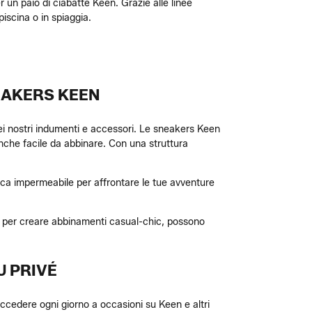
er un paio di ciabatte Keen. Grazie alle linee
piscina o in spiaggia.
EAKERS KEEN
 dei nostri indumenti e accessori. Le sneakers Keen
nche facile da abbinare. Con una struttura
cca impermeabile per affrontare le tue avventure
tte per creare abbinamenti casual-chic, possono
U PRIVÉ
accedere ogni giorno a occasioni su Keen e altri