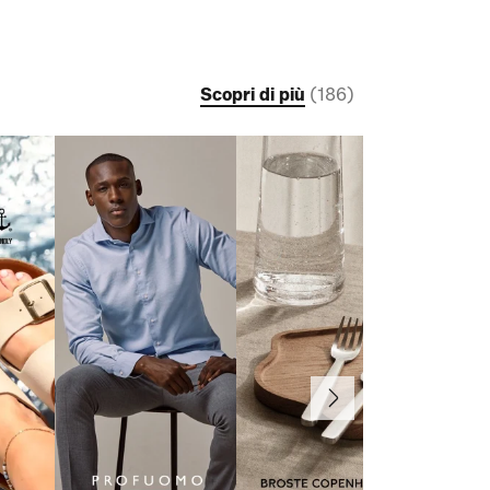
Scopri di più
(
186
)
Avanti