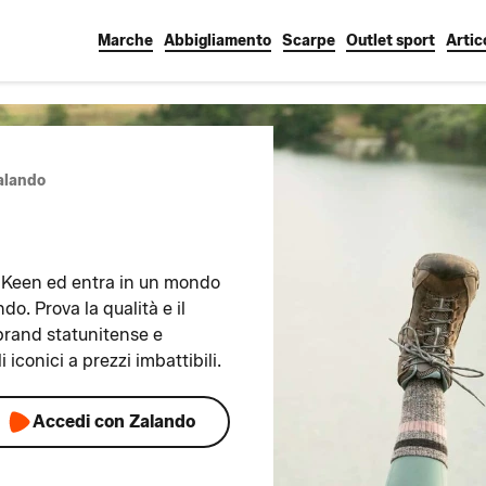
Marche
Abbigliamento
Scarpe
Outlet sport
Artic
Zalando
ti Keen ed entra in un mondo
ndo. Prova la qualità e il
brand statunitense e
 iconici a prezzi imbattibili.
Accedi con Zalando