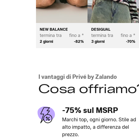
NEW BALANCE
DESIGUAL
termina tra
fino a *
termina tra
fino a *
2 giorni
-82%
3 giorni
-70%
I vantaggi di Privé by Zalando
Cosa offriamo
-75% sul MSRP
Marchi top, ogni giorno. Stile ad
alto impatto, a differenza del
prezzo.