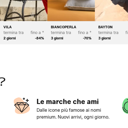
VILA
BIANCOPERLA
BAYTON
termina tra
fino a *
termina tra
fino a *
termina tra
f
2 giorni
-84%
3 giorni
-70%
3 giorni
?
Le marche che ami
Dalle icone più famose ai nomi
premium. Nuovi arrivi, ogni giorno.