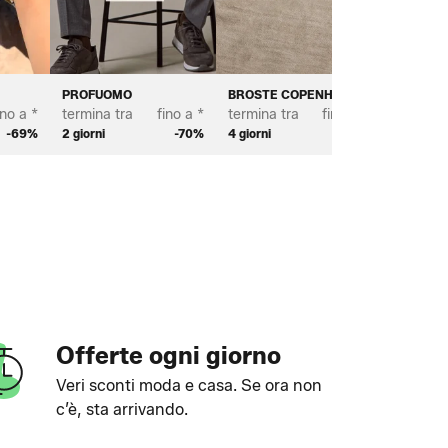
PROFUOMO
BROSTE COPENHAGEN
SCOTT 
ino a *
termina tra
fino a *
termina tra
fino a *
termina 
-69%
2 giorni
-70%
4 giorni
-70%
2 giorni
Offerte ogni giorno
Veri sconti moda e casa. Se ora non
c’è, sta arrivando.