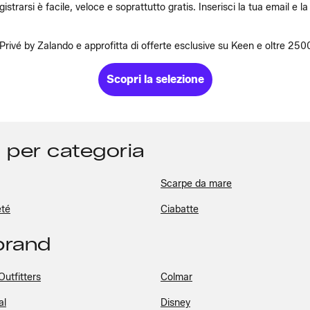
strarsi è facile, veloce e soprattutto gratis. Inserisci la tua email e l
 di Privé by Zalando e approfitta di offerte esclusive su Keen e oltre 250
Scopri la selezione
ta per categoria
Scarpe da mare
eté
Ciabatte
 brand
utfitters
Colmar
al
Disney