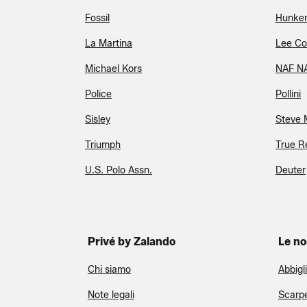
Fossil
Hunkem
La Martina
Lee Co
Michael Kors
NAF N
Police
Pollini
Sisley
Steve
Triumph
True Re
U.S. Polo Assn.
Deuter
Privé by Zalando
Le no
Chi siamo
Abbigl
Note legali
Scarp