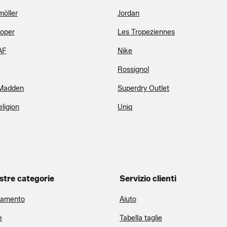
öller
Jordan
oper
Les Tropeziennes
AF
Nike
Rossignol
 Madden
Superdry Outlet
ligion
Uniq
stre categorie
Servizio clienti
iamento
Aiuto
e
Tabella taglie