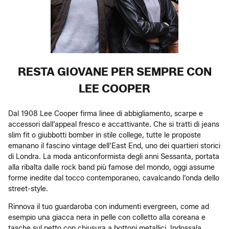
RESTA GIOVANE PER SEMPRE CON
LEE COOPER
Dal 1908 Lee Cooper firma linee di abbigliamento, scarpe e
accessori dall’appeal fresco e accattivante. Che si tratti di jeans
slim fit o giubbotti bomber in stile college, tutte le proposte
emanano il fascino vintage dell’East End, uno dei quartieri storici
di Londra. La moda anticonformista degli anni Sessanta, portata
alla ribalta dalle rock band più famose del mondo, oggi assume
forme inedite dal tocco contemporaneo, cavalcando l’onda dello
street-style.
Rinnova il tuo guardaroba con indumenti evergreen, come ad
esempio una giacca nera in pelle con colletto alla coreana e
tasche sul petto con chiusura a bottoni metallici. Indossala