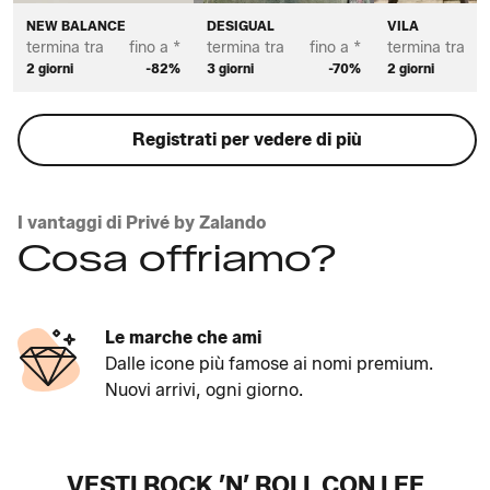
NEW BALANCE
DESIGUAL
VILA
termina tra
fino a *
termina tra
fino a *
termina tra
2 giorni
-82%
3 giorni
-70%
2 giorni
Registrati per vedere di più
I vantaggi di Privé by Zalando
Cosa offriamo?
Le marche che ami
Dalle icone più famose ai nomi premium.
Nuovi arrivi, ogni giorno.
VESTI ROCK ’N’ ROLL CON LEE