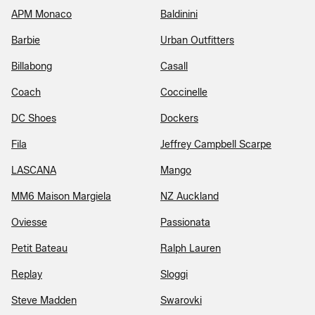
APM Monaco
Baldinini
Barbie
Urban Outfitters
Billabong
Casall
Coach
Coccinelle
DC Shoes
Dockers
Fila
Jeffrey Campbell Scarpe
LASCANA
Mango
MM6 Maison Margiela
NZ Auckland
Oviesse
Passionata
Petit Bateau
Ralph Lauren
Replay
Sloggi
Steve Madden
Swarovki