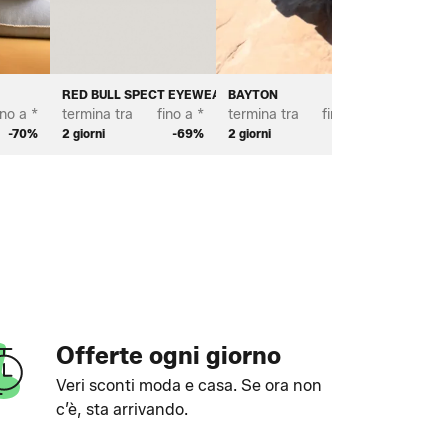
RED BULL SPECT EYEWEAR
BAYTON
BROSTE
ino a *
termina tra
fino a *
termina tra
fino a *
termina 
-70%
2 giorni
-69%
2 giorni
-69%
3 giorni
Offerte ogni giorno
Veri sconti moda e casa. Se ora non
c’è, sta arrivando.