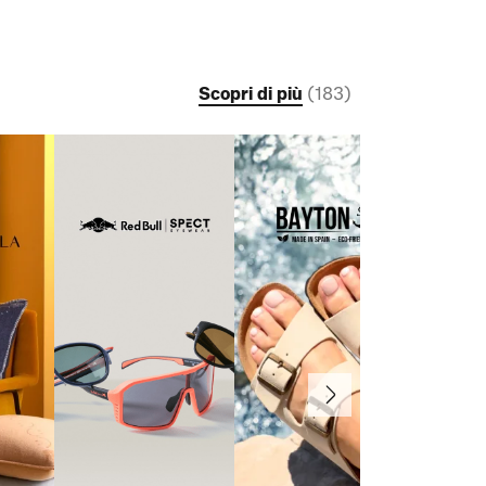
Scopri di più
(
183
)
Avanti