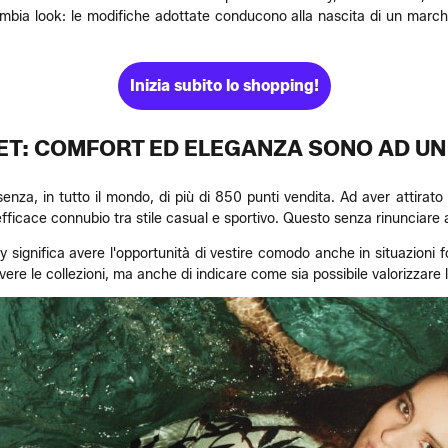
bia look: le modifiche adottate conducono alla nascita di un marchi
Inizia subito lo shopping!
ET: COMFORT ED ELEGANZA SONO AD UN
senza, in tutto il mondo, di più di 850 punti vendita. Ad aver attirat
ll'efficace connubio tra stile casual e sportivo. Questo senza rinunciare
ley significa avere l'opportunità di vestire comodo anche in situazion
vere le collezioni, ma anche di indicare come sia possibile valorizzare 