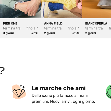
PIER ONE
ANNA FIELD
BIANCOPERLA
termina tra
fino a *
termina tra
fino a *
termina tra
f
3 giorni
-75%
2 giorni
-78%
2 giorni
?
Le marche che ami
Dalle icone più famose ai nomi
premium. Nuovi arrivi, ogni giorno.