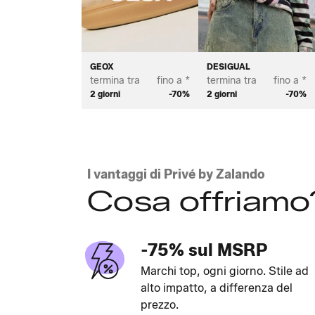
GEOX
DESIGUAL
termina tra
fino a *
termina tra
fino a *
2 giorni
-70%
2 giorni
-70%
I vantaggi di Privé by Zalando
Cosa offriamo
-75% sul MSRP
Marchi top, ogni giorno. Stile ad
alto impatto, a differenza del
prezzo.