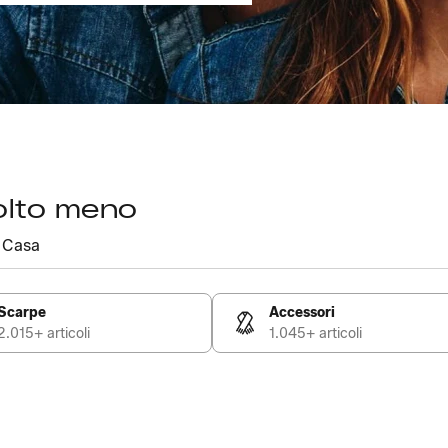
olto meno
Casa
Scarpe
Accessori
2.015+ articoli
1.045+ articoli