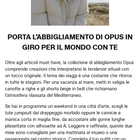
PORTA L’ABBIGLIAMENTO DI OPUS IN
GIRO PER IL MONDO CON TE
Oltre agli articoli must-have, la collezione di abbigliamento Opus
comprende creazioni che interpretano le tendenze attuali con
un tocco originale. Il tema dei viaggi è una costante che ritorna
in tutte le stagioni. Per una vacanza al mare, metti in valigia le
canotte a righe e gli shorts beige in twill che richiamano
l’atmosfera rilassata del Mediterraneo.
Se hai in programma un weekend in una città d’arte, scegli le
tute jumpsuit dal drappeggio morbido oppure le camicie a
manica corta in maglia fine, da accostare alle gonne lunghe
plissettate con silhouette ad A. Leggere e raffinate, queste due
mise sono consigliate per una mattinata al museo o una
passeggiata nel centro storico. Completa il tuo outfit con un