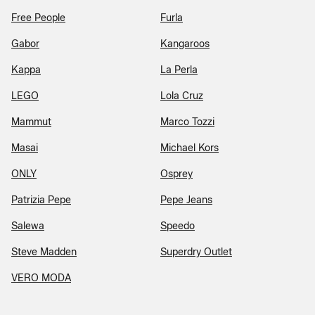
Free People
Furla
Gabor
Kangaroos
Kappa
La Perla
LEGO
Lola Cruz
Mammut
Marco Tozzi
Masai
Michael Kors
ONLY
Osprey
Patrizia Pepe
Pepe Jeans
Salewa
Speedo
Steve Madden
Superdry Outlet
VERO MODA