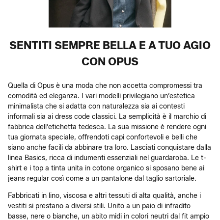
SENTITI SEMPRE BELLA E A TUO AGIO
CON OPUS
Quella di Opus è una moda che non accetta compromessi tra
comodità ed eleganza. I vari modelli privilegiano un’estetica
minimalista che si adatta con naturalezza sia ai contesti
informali sia ai dress code classici. La semplicità è il marchio di
fabbrica dell’etichetta tedesca. La sua missione è rendere ogni
tua giornata speciale, offrendoti capi confortevoli e belli che
siano anche facili da abbinare tra loro. Lasciati conquistare dalla
linea Basics, ricca di indumenti essenziali nel guardaroba. Le t-
shirt e i top a tinta unita in cotone organico si sposano bene ai
jeans regular così come a un pantalone dal taglio sartoriale.
Fabbricati in lino, viscosa e altri tessuti di alta qualità, anche i
vestiti si prestano a diversi stili. Unito a un paio di infradito
basse, nere o bianche, un abito midi in colori neutri dal fit ampio