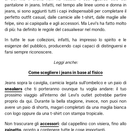
pantalone in jeans. Infatti, nel tempo alle linee uomo e donna in
jeans, si sono aggiunti tutti i capi indispensabili per completare il
perfetto outfit casual, dalle camicie alle t-shirt, dalle maglie alle
felpe, sino ai capispalla e agli accessori. Ma Levi's ha fatto molto
di più: ha definito le regole del casualwear nel mondo.
In tutte le sue collezioni, infatti, ha impresso lo spirito e le
esigenze del pubblico, producendo capi capaci di distinguersi e
farsi sempre riconoscere.
Leggi anche:
Come scegliere i jeans in base al fisico
Jeans sopra la caviglia, camicia legata sull'ombelico e un paio di
sneakers
che ti porteranno ovunque tu voglia andare: il tuo
prossimo viaggio all'interno del Levi's outlet potrebbe partire
proprio da qui. Durante la bella stagione, invece, non puoi non
avere un paio di shorts, magari completati da una maglia bianca
con logo oppure da una t-shirt con stampa tropicale.
Non trascurare gli
accessori
: dal cappellino con visiera, fino allo
zainetto
, pronto a contenere tutte le cose importanti.