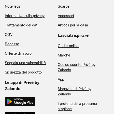
Note legali
Scarpe
Informativa sulla privacy
Accessori
Trattamento dei dati
Articoli per la casa
CGV
Lasciati ispirare
Recesso
Outlet online
Offerte di lavoro
Marche
Segnala una vulnerabilità
Codice sconto Privé by
Zalando
Sicurezza del prodotto
App
Le app di Privé by
Zalando
Magazine di Privé by
Zalando
I preferiti della prossima
stagione