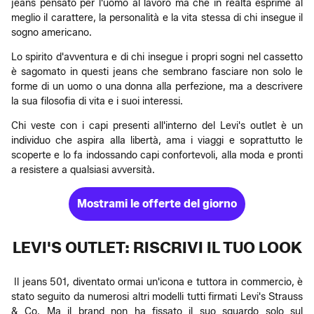
jeans pensato per l'uomo al lavoro ma che in realtà esprime al
meglio il carattere, la personalità e la vita stessa di chi insegue il
sogno americano.
Lo spirito d'avventura e di chi insegue i propri sogni nel cassetto
è sagomato in questi jeans che sembrano fasciare non solo le
forme di un uomo o una donna alla perfezione, ma a descrivere
la sua filosofia di vita e i suoi interessi.
Chi veste con i capi presenti all'interno del Levi's outlet è un
individuo che aspira alla libertà, ama i viaggi e soprattutto le
scoperte e lo fa indossando capi confortevoli, alla moda e pronti
a resistere a qualsiasi avversità.
Mostrami le offerte del giorno
LEVI'S OUTLET: RISCRIVI IL TUO LOOK
Il jeans 501, diventato ormai un'icona e tuttora in commercio, è
stato seguito da numerosi altri modelli tutti firmati Levi's Strauss
& Co. Ma il brand non ha fissato il suo sguardo solo sul