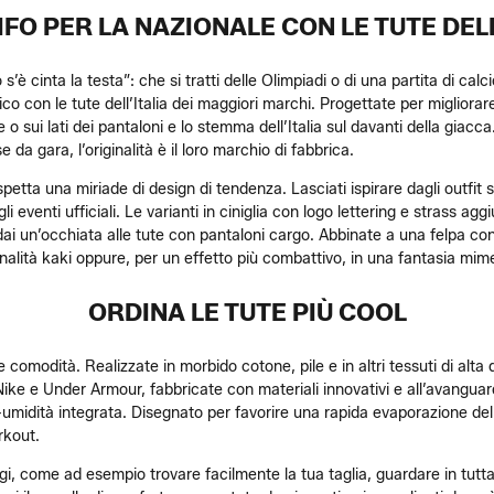
 TIFO PER LA NAZIONALE CON LE TUTE DELL
ipio s’è cinta la testa”: che si tratti delle Olimpiadi o di una partita di 
co con le tute dell’Italia dei maggiori marchi. Progettate per migliorar
alle o sui lati dei pantaloni e lo stemma dell’Italia sul davanti della giac
 da gara, l’originalità è il loro marchio di fabbrica.
aspetta una miriade di design di tendenza. Lasciati ispirare dagli outfit
li eventi ufficiali. Le varianti in ciniglia con logo lettering e strass 
 dai un’occhiata alle tute con pantaloni cargo. Abbinate a una felpa c
tonalità kaki oppure, per un effetto più combattivo, in una fantasia mim
ORDINA LE TUTE PIÙ COOL
 comodità. Realizzate in morbido cotone, pile e in altri tessuti di alta q
 Nike e Under Armour, fabbricate con materiali innovativi e all’avanguard
-umidità integrata. Disegnato per favorire una rapida evaporazione del
rkout.
i, come ad esempio trovare facilmente la tua taglia, guardare in tutta c