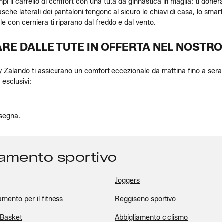
i il carrello di comfort con una tuta da ginnastica in maglia: ti done
asche laterali dei pantaloni tengono al sicuro le chiavi di casa, lo smart
le con cerniera ti riparano dal freddo e dal vento.
ARE DALLE TUTE IN OFFERTA NEL NOSTR
by Zalando ti assicurano un comfort eccezionale da mattina fino a sera s
 esclusivi:
nsegna.
iamento sportivo
Joggers
amento per il fitness
Reggiseno sportivo
 Basket
Abbigliamento ciclismo