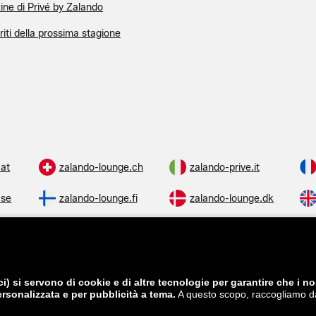
ne di Privé by Zalando
eriti della prossima stagione
.at
zalando-lounge.ch
zalando-prive.it
.se
zalando-lounge.fi
zalando-lounge.dk
.cz
zalando-lounge.lt
zalando-lounge.sk
.hu
zalando-lounge.lu
zalando-lounge.ee