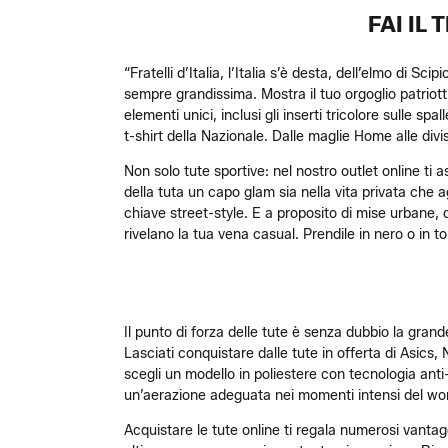
FAI IL
“Fratelli d’Italia, l’Italia s’è desta, dell’elmo di Sc
sempre grandissima. Mostra il tuo orgoglio patriotti
elementi unici, inclusi gli inserti tricolore sulle sp
t-shirt della Nazionale. Dalle maglie Home alle divise
Non solo tute sportive: nel nostro outlet online ti 
della tuta un capo glam sia nella vita privata che ag
chiave street-style. E a proposito di mise urbane,
rivelano la tua vena casual. Prendile in nero o in 
Il punto di forza delle tute è senza dubbio la grande
Lasciati conquistare dalle tute in offerta di Asics,
scegli un modello in poliestere con tecnologia anti
un’aerazione adeguata nei momenti intensi del wo
Acquistare le tute online ti regala numerosi vantagg