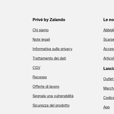
Privé by Zalando
Le no
Chi siamo
Abbigl
Note legali
Scarp
Informativa sulla privacy
Access
Trattamento dei dati
Articol
CGV
Lasci
Recesso
Outlet
Offerte di lavoro
March
Segnala una vulnerabilità
Codice
Sicurezza del prodotto
App