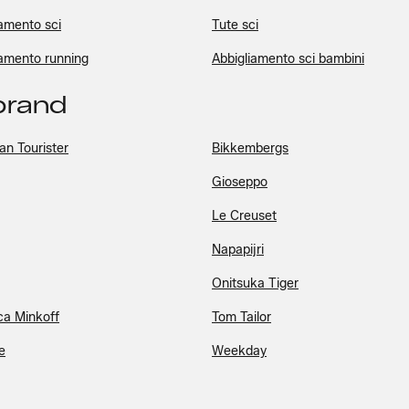
iamento sci
Tute sci
iamento running
Abbigliamento sci bambini
 brand
an Tourister
Bikkembergs
Gioseppo
Le Creuset
Napapijri
Onitsuka Tiger
a Minkoff
Tom Tailor
e
Weekday