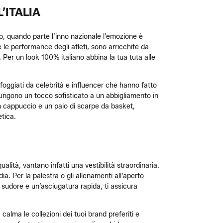
’ITALIA
calcio, quando parte l’inno nazionale l’emozione è
e le performance degli atleti, sono arricchite da
ca. Per un look 100% italiano abbina la tua tuta alle
 sfoggiati da celebrità e influencer che hanno fatto
aggiungono un tocco sofisticato a un abbigliamento in
on cappuccio e un paio di scarpe da basket,
etica.
ualità, vantano infatti una vestibilità straordinaria.
ia. Per la palestra o gli allenamenti all’aperto
 sudore e un’asciugatura rapida, ti assicura
alma le collezioni dei tuoi brand preferiti e