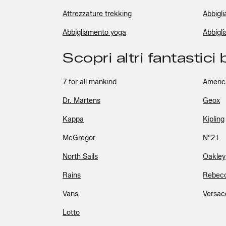
Attrezzature trekking
Abbigl
Abbigliamento yoga
Abbigl
Scopri altri fantastici
7 for all mankind
Americ
Dr. Martens
Geox
Kappa
Kipling
McGregor
N°21
North Sails
Oakley
Rains
Rebecc
Vans
Versac
Lotto