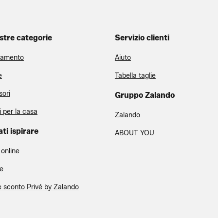
stre categorie
Servizio clienti
iamento
Aiuto
e
Tabella taglie
ori
Gruppo Zalando
i per la casa
Zalando
ati ispirare
ABOUT YOU
 online
e
 sconto Privé by Zalando