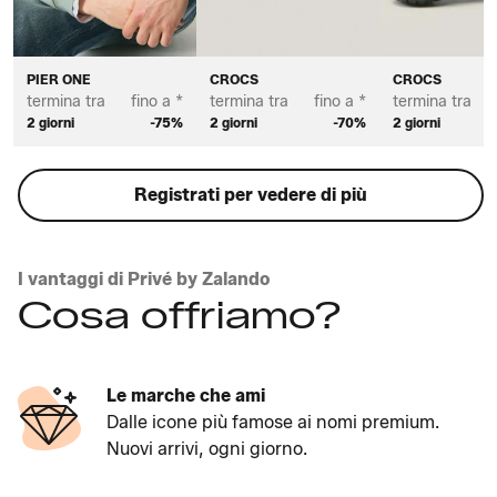
PIER ONE
CROCS
CROCS
termina tra
fino a *
termina tra
fino a *
termina tra
2 giorni
-75%
2 giorni
-70%
2 giorni
Registrati per vedere di più
I vantaggi di Privé by Zalando
Cosa offriamo?
Le marche che ami
Dalle icone più famose ai nomi premium.
Nuovi arrivi, ogni giorno.