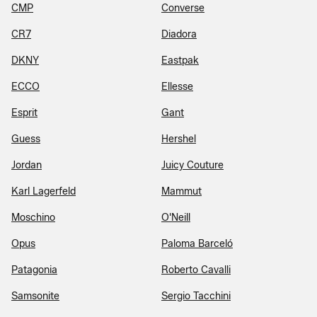
CMP
Converse
CR7
Diadora
DKNY
Eastpak
ECCO
Ellesse
Esprit
Gant
Guess
Hershel
Jordan
Juicy Couture
Karl Lagerfeld
Mammut
Moschino
O'Neill
Opus
Paloma Barceló
Patagonia
Roberto Cavalli
Samsonite
Sergio Tacchini