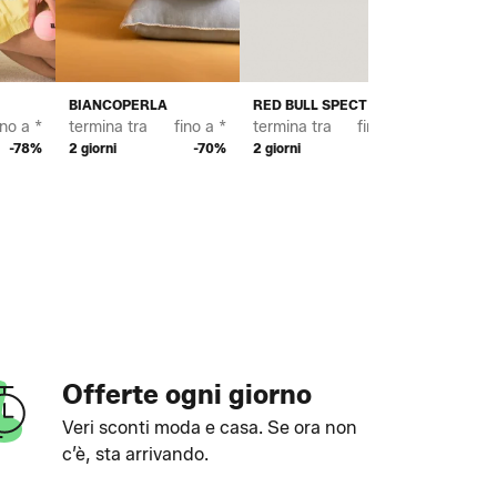
BIANCOPERLA
RED BULL SPECT EYEWEAR
BAYTON
ino a *
termina tra
fino a *
termina tra
fino a *
termina 
-78%
2 giorni
-70%
2 giorni
-69%
2 giorni
Offerte ogni giorno
Veri sconti moda e casa. Se ora non
c’è, sta arrivando.