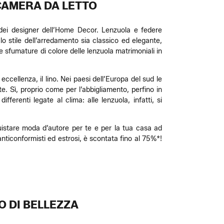
 CAMERA DA LETTO
tà dei designer dell’Home Decor. Lenzuola e federe
lo stile dell’arredamento sia classico ed elegante,
e sfumature di colore delle lenzuola matrimoniali in
r eccellenza, il lino. Nei paesi dell’Europa del sud le
te. Sì, proprio come per l’abbigliamento, perfino in
ferenti legate al clima: alle lenzuola, infatti, si
uistare moda d’autore per te e per la tua casa ad
nticonformisti ed estrosi, è scontata fino al 75%*!
O DI BELLEZZA