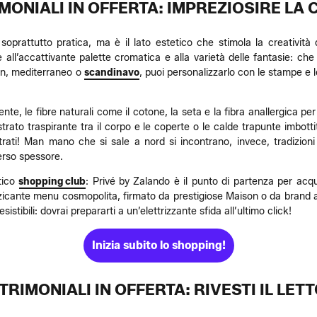
ONIALI IN OFFERTA: IMPREZIOSIRE LA
 soprattutto pratica, ma è il lato estetico che stimola la creativi
 all’accattivante palette cromatica e alla varietà delle fantasie: che 
n, mediterraneo o
scandinavo
, puoi personalizzarlo con le stampe e l
mente, le fibre naturali come il cotone, la seta e la fibra anallergica pe
strato traspirante tra il corpo e le coperte o le calde trapunte imbotti
rati! Man mano che si sale a nord si incontrano, invece, tradizioni dif
verso spessore.
stico
shopping club
: Privé by Zalando è il punto di partenza per acq
tuzzicante menu cosmopolita, firmato da prestigiose Maison o da brand a
stibili: dovrai prepararti a un’elettrizzante sfida all’ultimo click!
Inizia subito lo shopping!
RIMONIALI IN OFFERTA: RIVESTI IL LETT