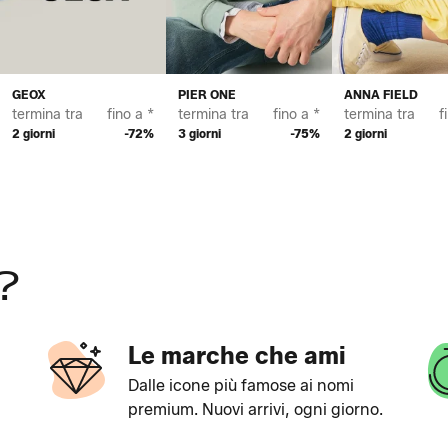
GEOX
PIER ONE
ANNA FIELD
termina tra
fino a *
termina tra
fino a *
termina tra
f
2 giorni
-72%
3 giorni
-75%
2 giorni
?
Le marche che ami
Dalle icone più famose ai nomi
premium. Nuovi arrivi, ogni giorno.