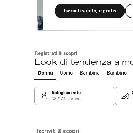
Iscriviti subito, è gratis
Registrati & scopri
Look di tendenza a m
Donna
Uomo
Bambina
Bambino
Abbigliamento
38.974+ articoli
Iscriviti & scopri