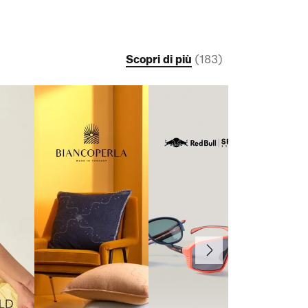
Scopri di più
(
183
)
Avanti