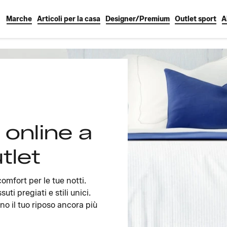
Marche
Articoli per la casa
Designer/Premium
Outlet sport
A
 online a
tlet
omfort per le tue notti.
uti pregiati e stili unici.
no il tuo riposo ancora più