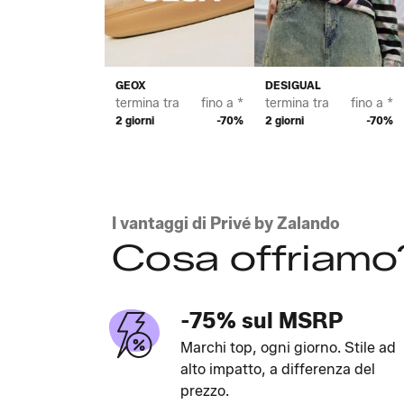
GEOX
DESIGUAL
termina tra
fino a *
termina tra
fino a *
2 giorni
-70%
2 giorni
-70%
I vantaggi di Privé by Zalando
Cosa offriamo
-75% sul MSRP
Marchi top, ogni giorno. Stile ad
alto impatto, a differenza del
prezzo.