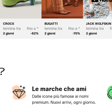
CROCS
BUGATTI
JACK WOLFSKIN
termina tra
fino a *
termina tra
fino a *
termina tra
f
2 giorni
-62%
2 giorni
-70%
2 giorni
?
Le marche che ami
Dalle icone più famose ai nomi
premium. Nuovi arrivi, ogni giorno.