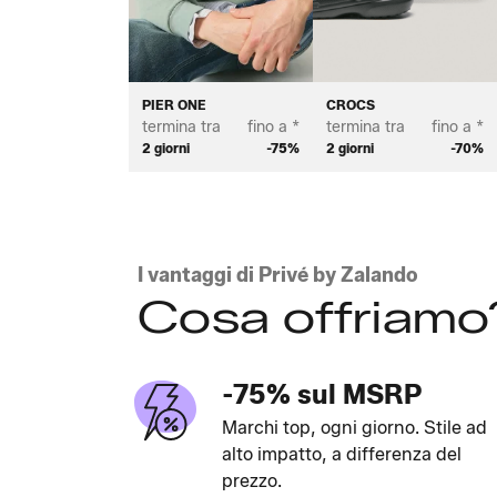
PIER ONE
CROCS
termina tra
fino a *
termina tra
fino a *
2 giorni
-75%
2 giorni
-70%
I vantaggi di Privé by Zalando
Cosa offriamo
-75% sul MSRP
Marchi top, ogni giorno. Stile ad
alto impatto, a differenza del
prezzo.