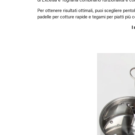
di Excelsa e Tognana combinano funzionalità e colo
Per ottenere risultati ottimali, puoi scegliere pen
padelle per cotture rapide e tegami per piatti più 
I