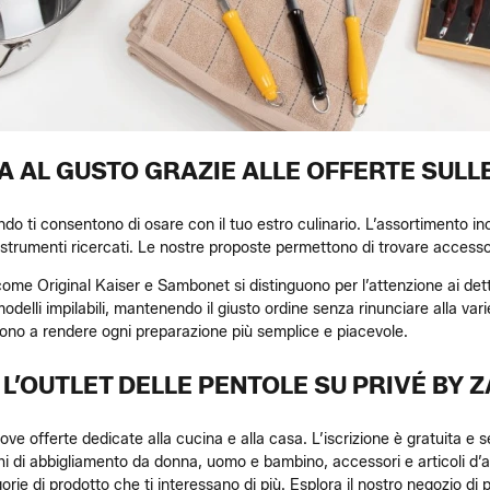
RA AL GUSTO GRAZIE ALLE OFFERTE SULL
ando ti consentono di osare con il tuo estro culinario. L’assortimento in
 strumenti ricercati. Le nostre proposte permettono di trovare accessor
come Original Kaiser e Sambonet si distinguono per l’attenzione ai detta
modelli impilabili, mantenendo il giusto ordine senza rinunciare alla var
cono a rendere ogni preparazione più semplice e piacevole.
 L’OUTLET DELLE PENTOLE SU PRIVÉ BY 
e offerte dedicate alla cucina e alla casa. L’iscrizione è gratuita e senza
i di abbigliamento da donna, uomo e bambino, accessori e articoli d’a
rie di prodotto che ti interessano di più. Esplora il nostro negozio di p