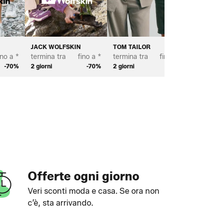
JACK WOLFSKIN
TOM TAILOR
TOMS
ino a *
termina tra
fino a *
termina tra
fino a *
termina 
-70%
2 giorni
-70%
2 giorni
-70%
2 giorni
Offerte ogni giorno
Veri sconti moda e casa. Se ora non
c’è, sta arrivando.