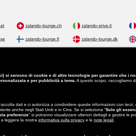
.at
zalando-lounge.ch
zalando-prive.it
.se
zalando-lounge.fi
zalando-lounge.dk
.cz
zalando-lounge.lt
zalando-lounge.sk
.hu
zalando-lounge.lu
zalando-lounge.ee