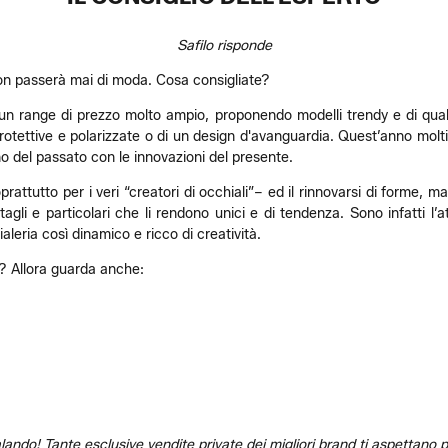
Safilo risponde
on passerà mai di moda. Cosa consigliate?
 un range di prezzo molto ampio, proponendo modelli trendy e di qualit
 protettive e polarizzate o di un design d'avanguardia. Quest’anno molt
o del passato con le innovazioni del presente.
attutto per i veri “creatori di occhiali”– ed il rinnovarsi di forme, m
agli e particolari che li rendono unici e di tendenza. Sono infatti l’at
aleria così dinamico e ricco di creatività.
o? Allora guarda anche:
lando! Tante esclusive vendite private dei migliori brand ti aspettano per