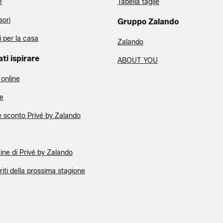
e
Tabella taglie
ori
Gruppo Zalando
i per la casa
Zalando
ati ispirare
ABOUT YOU
 online
e
 sconto Privé by Zalando
ne di Privé by Zalando
eriti della prossima stagione