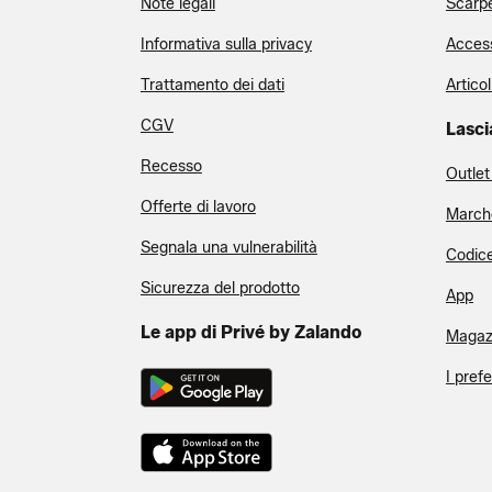
Note legali
Scarp
Informativa sulla privacy
Access
Trattamento dei dati
Articol
CGV
Lasci
Recesso
Outlet
Offerte di lavoro
March
Segnala una vulnerabilità
Codice
Sicurezza del prodotto
App
Le app di Privé by Zalando
Magazi
I pref