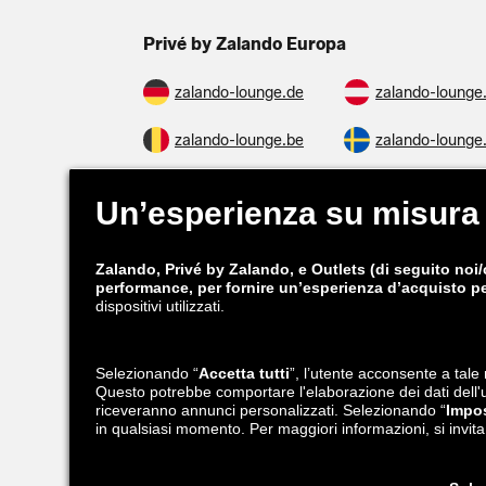
Privé by Zalando Europa
zalando-lounge.de
zalando-lounge
zalando-lounge.be
zalando-lounge
zalando-prive.es
zalando-lounge
zalando-lounge.si
zalando-lounge
Seguici su
Facebook
Instagram
*Rispetto al
prezzo di vendita consigliato
.