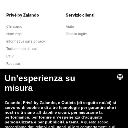
Privé by Zalando
Servizio clienti
Chi siamo
Aiuto
Note legali
Tabella taglie
Informativa sulla privacy
Trattamento dei dati
CGV
Recesso
Offerte di lavoro
Segnala una vulnerabilità
Sicurezza del prodotto
Gruppo Zalando
Modalità di pagamento
Zalando
ABOUT YOU