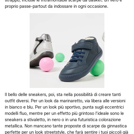
strappo, incluse le intramontabili scarpe da basket: un vero e
proprio passe-partout da indossare in ogni occasione.
Il bello delle sneakers, poi, sta nella possibilità di creare tanti
outfit diversi. Per un look da marinaretto, via libera alle versioni
in bianco e blu. Per un look più sportivo, punta sugli eccentrici
modelli fluo, mentre per un effetto più grintoso l’ideale sono le
sneakers a stivaletto, in nero o in una futuristica colorazione
metallica. Non mancano tante proposte di scarpe da ginnastica
perfette per un look streetstyle, che farà sentire i tuoi piccoli già