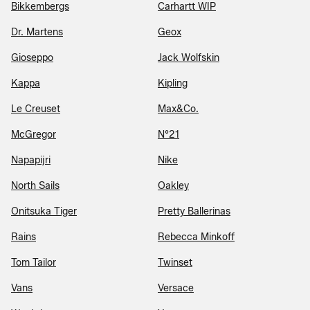
Bikkembergs
Carhartt WIP
Dr. Martens
Geox
Gioseppo
Jack Wolfskin
Kappa
Kipling
Le Creuset
Max&Co.
McGregor
N°21
Napapijri
Nike
North Sails
Oakley
Onitsuka Tiger
Pretty Ballerinas
Rains
Rebecca Minkoff
Tom Tailor
Twinset
Vans
Versace