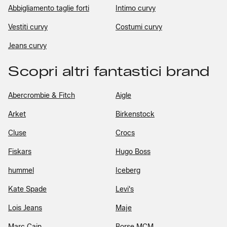
Abbigliamento taglie forti
Intimo curvy
Vestiti curvy
Costumi curvy
Jeans curvy
Scopri altri fantastici brand
Abercrombie & Fitch
Aigle
Arket
Birkenstock
Cluse
Crocs
Fiskars
Hugo Boss
hummel
Iceberg
Kate Spade
Levi's
Lois Jeans
Maje
Marc Cain
Borse MCM