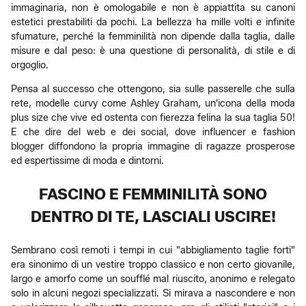
immaginaria, non è omologabile e non è appiattita su canoni
estetici prestabiliti da pochi. La bellezza ha mille volti e infinite
sfumature, perché la femminilità non dipende dalla taglia, dalle
misure e dal peso: è una questione di personalità, di stile e di
orgoglio.
Pensa al successo che ottengono, sia sulle passerelle che sulla
rete, modelle curvy come Ashley Graham, un'icona della moda
plus size che vive ed ostenta con fierezza felina la sua taglia 50!
E che dire del web e dei social, dove influencer e fashion
blogger diffondono la propria immagine di ragazze prosperose
ed espertissime di moda e dintorni.
FASCINO E FEMMINILITÀ SONO
DENTRO DI TE, LASCIALI USCIRE!
Sembrano così remoti i tempi in cui "abbigliamento taglie forti"
era sinonimo di un vestire troppo classico e non certo giovanile,
largo e amorfo come un soufflé mal riuscito, anonimo e relegato
solo in alcuni negozi specializzati. Si mirava a nascondere e non