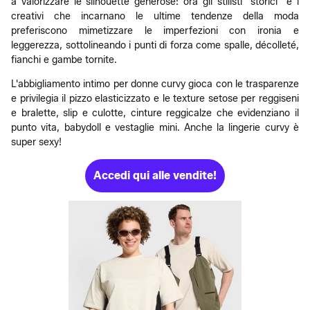
a valorizzare le silhouette generose: ora gli stilisti "storici" e i
creativi che incarnano le ultime tendenze della moda
preferiscono mimetizzare le imperfezioni con ironia e
leggerezza, sottolineando i punti di forza come spalle, décolleté,
fianchi e gambe tornite.
L'abbigliamento intimo per donne curvy gioca con le trasparenze
e privilegia il pizzo elasticizzato e le texture setose per reggiseni
e bralette, slip e culotte, cinture reggicalze che evidenziano il
punto vita, babydoll e vestaglie mini. Anche la lingerie curvy è
super sexy!
Accedi qui alle vendite!