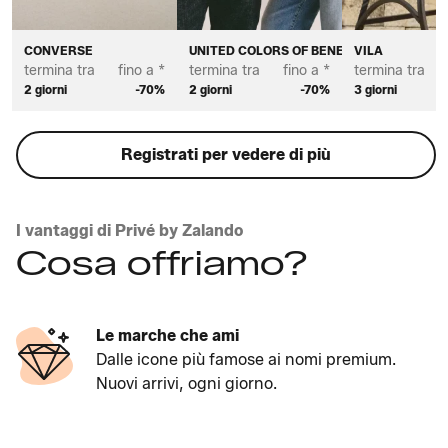
CONVERSE
UNITED COLORS OF BENETTON
VILA
termina tra
fino a *
termina tra
fino a *
termina tra
2 giorni
-70%
2 giorni
-70%
3 giorni
Registrati per vedere di più
I vantaggi di Privé by Zalando
Cosa offriamo?
Le marche che ami
Dalle icone più famose ai nomi premium.
Nuovi arrivi, ogni giorno.