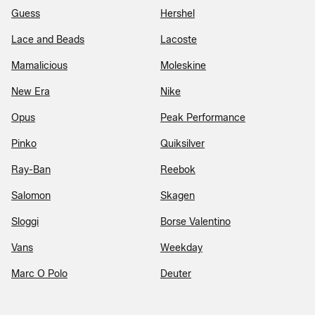
Guess
Hershel
Lace and Beads
Lacoste
Mamalicious
Moleskine
New Era
Nike
Opus
Peak Performance
Pinko
Quiksilver
Ray-Ban
Reebok
Salomon
Skagen
Sloggi
Borse Valentino
Vans
Weekday
Marc O Polo
Deuter