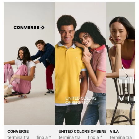
Precedente
Avanti
CONVERSE
UNITED COLORS OF BENETTON
VILA
termina tra
fino a *
termina tra
fino a *
termina tra