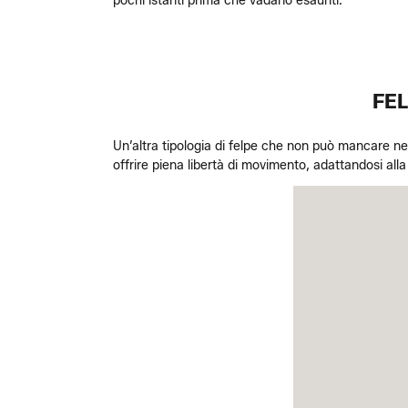
pochi istanti prima che vadano esauriti.
FEL
Un’altra tipologia di felpe che non può mancare nel 
offrire piena libertà di movimento, adattandosi all