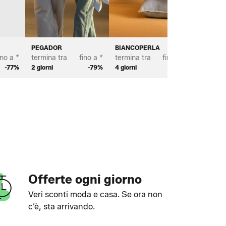
PEGADOR
BIANCOPERLA
MICHAE
ino a *
termina tra
fino a *
termina tra
fino a *
termina 
-77%
2 giorni
-79%
4 giorni
-70%
3 giorni
Offerte ogni giorno
Veri sconti moda e casa. Se ora non
c’è, sta arrivando.