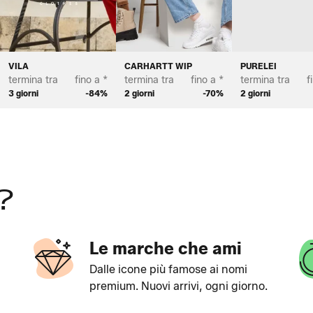
ETTON
VILA
CARHARTT WIP
PURELEI
termina tra
fino a *
termina tra
fino a *
termina tra
f
3 giorni
-84%
2 giorni
-70%
2 giorni
?
Le marche che ami
Dalle icone più famose ai nomi
premium. Nuovi arrivi, ogni giorno.