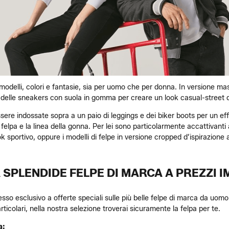
ti modelli, colori e fantasie, sia per uomo che per donna. In versione 
 a delle sneakers con suola in gomma per creare un look casual-street d
ssere indossate sopra a un paio di leggings e dei biker boots per un e
 felpa e la linea della gonna. Per lei sono particolarmente accattivanti
ok sportivo, oppure i modelli di felpe in versione cropped d’ispirazione
SPLENDIDE FELPE DI MARCA A PREZZI IM
esso esclusivo a offerte speciali sulle più belle felpe di marca da uom
rticolari, nella nostra selezione troverai sicuramente la felpa per te.
a: