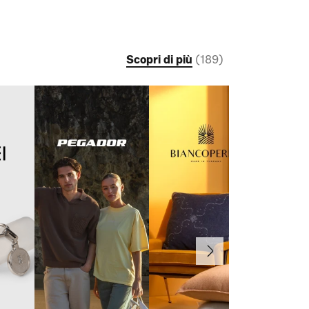
Scopri di più
(
189
)
Avanti