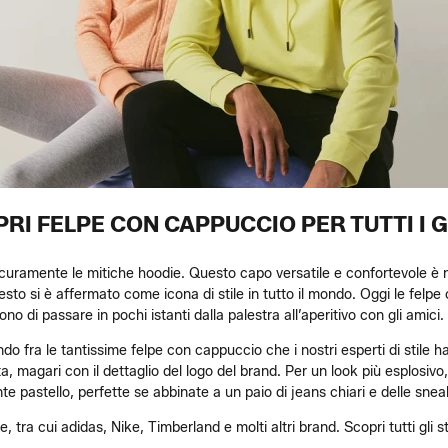
RI FELPE CON CAPPUCCIO PER TUTTI I 
icuramente le mitiche hoodie. Questo capo versatile e confortevole è na
esto si è affermato come icona di stile in tutto il mondo. Oggi le fel
o di passare in pochi istanti dalla palestra all’aperitivo con gli amici.
ndo fra le tantissime felpe con cappuccio che i nostri esperti di stile 
nita, magari con il dettaglio del logo del brand. Per un look più esplosivo
tinte pastello, perfette se abbinate a un paio di jeans chiari e delle sne
tra cui adidas, Nike, Timberland e molti altri brand. Scopri tutti gli stili