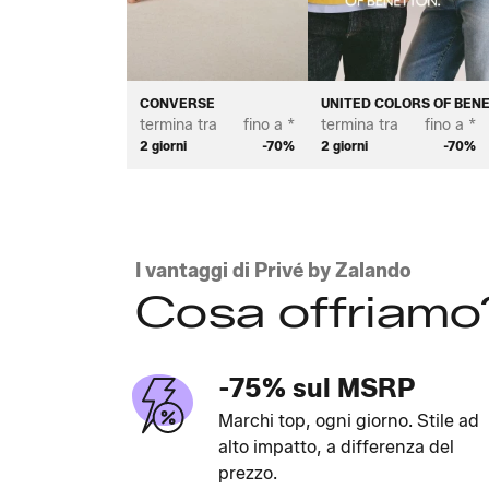
CONVERSE
UNITED COLORS OF BEN
termina tra
fino a *
termina tra
fino a *
2 giorni
-70%
2 giorni
-70%
I vantaggi di Privé by Zalando
Cosa offriamo
-75% sul MSRP
Marchi top, ogni giorno. Stile ad
alto impatto, a differenza del
prezzo.