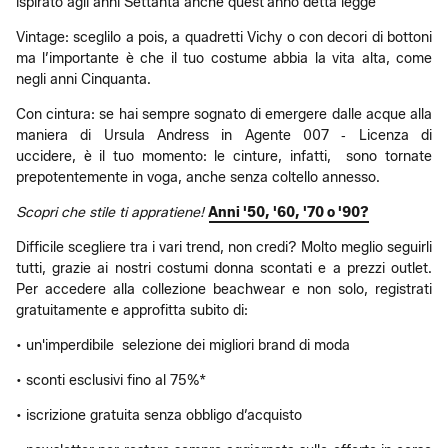
ispirato agli anni Settanta anche quest’anno detta legge
Vintage: sceglilo a pois, a quadretti Vichy o con decori di bottoni
ma l’importante è che il tuo costume abbia la vita alta, come
negli anni Cinquanta.
Con cintura: se hai sempre sognato di emergere dalle acque alla
maniera di Ursula Andress in Agente 007 ‑ Licenza di
uccidere, è il tuo momento: le cinture, infatti, sono tornate
prepotentemente in voga, anche senza coltello annesso.
Scopri che stile ti appratiene!
Anni '50, '60, '70 o '90?
Difficile scegliere tra i vari trend, non credi? Molto meglio seguirli
tutti, grazie ai nostri costumi donna scontati e a prezzi outlet.
Per accedere alla collezione beachwear e non solo, registrati
gratuitamente e approfitta subito di:
• un'imperdibile selezione dei migliori brand di moda
• sconti esclusivi fino al 75%*
• iscrizione gratuita senza obbligo d’acquisto