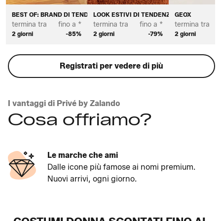
BEST OF: BRAND DI TENDENZA DA DONNA
LOOK ESTIVI DI TENDENZA DA DONNA
GEOX
termina tra
fino a *
termina tra
fino a *
termina tra
2 giorni
-85%
2 giorni
-79%
2 giorni
Registrati per vedere di più
I vantaggi di Privé by Zalando
Cosa offriamo?
Le marche che ami
Dalle icone più famose ai nomi premium.
Nuovi arrivi, ogni giorno.