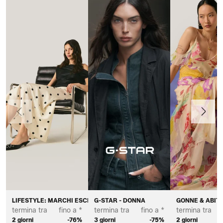
Precedente
Avanti
LIFESTYLE: MARCHI ESCLUSIVI DA DONNA
G-STAR - DONNA
GONNE & ABITI
termina tra
fino a *
termina tra
fino a *
termina tra
2 giorni
-76%
3 giorni
-75%
2 giorni