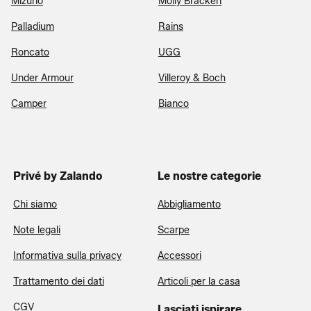
Mizuno
Molly Bracken
Palladium
Rains
Roncato
UGG
Under Armour
Villeroy & Boch
Camper
Bianco
Privé by Zalando
Le nostre categorie
Chi siamo
Abbigliamento
Note legali
Scarpe
Informativa sulla privacy
Accessori
Trattamento dei dati
Articoli per la casa
CGV
Lasciati ispirare