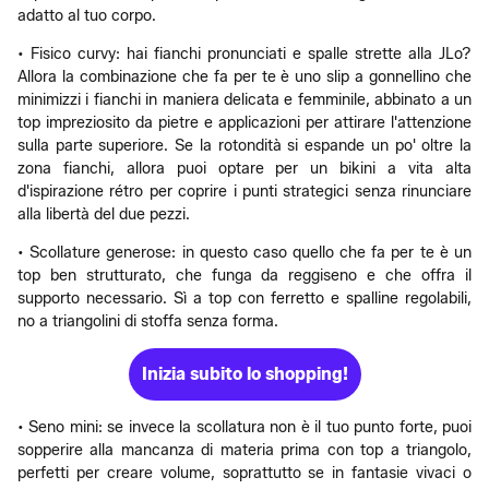
adatto al tuo corpo.
• Fisico curvy: hai fianchi pronunciati e spalle strette alla JLo?
Allora la combinazione che fa per te è uno slip a gonnellino che
minimizzi i fianchi in maniera delicata e femminile, abbinato a un
top impreziosito da pietre e applicazioni per attirare l'attenzione
sulla parte superiore. Se la rotondità si espande un po' oltre la
zona fianchi, allora puoi optare per un bikini a vita alta
d'ispirazione rétro per coprire i punti strategici senza rinunciare
alla libertà del due pezzi.
• Scollature generose: in questo caso quello che fa per te è un
top ben strutturato, che funga da reggiseno e che offra il
supporto necessario. Sì a top con ferretto e spalline regolabili,
no a triangolini di stoffa senza forma.
Inizia subito lo shopping!
• Seno mini: se invece la scollatura non è il tuo punto forte, puoi
sopperire alla mancanza di materia prima con top a triangolo,
perfetti per creare volume, soprattutto se in fantasie vivaci o