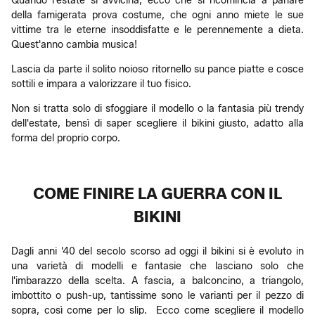
Quando l'estate si avvicina, ecco che si ricomincia a parlare
della famigerata prova costume, che ogni anno miete le sue
vittime tra le eterne insoddisfatte e le perennemente a dieta.
Quest'anno cambia musica!
Lascia da parte il solito noioso ritornello su pance piatte e cosce
sottili e impara a valorizzare il tuo fisico.
Non si tratta solo di sfoggiare il modello o la fantasia più trendy
dell'estate, bensì di saper scegliere il bikini giusto, adatto alla
forma del proprio corpo.
COME FINIRE LA GUERRA CON IL
BIKINI
Dagli anni '40 del secolo scorso ad oggi il bikini si è evoluto in
una varietà di modelli e fantasie che lasciano solo che
l'imbarazzo della scelta. A fascia, a balconcino, a triangolo,
imbottito o push-up, tantissime sono le varianti per il pezzo di
sopra, così come per lo slip. Ecco come scegliere il modello