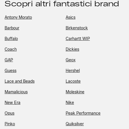
Scopri altri fantastici brand
Antony Morato
Asics
Barbour
Birkenstock
Buffalo
Carhartt WIP
Coach
Dickies
GAP
Geox
Guess
Hershel
Lace and Beads
Lacoste
Mamalicious
Moleskine
New Era
Nike
Opus
Peak Performance
Pinko
Quiksilver