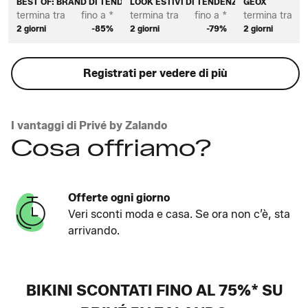
BEST OF: BRAND DI TENDENZA DA DONNA
LOOK ESTIVI DI TENDENZA DA DONNA
GEOX
termina tra
fino a *
termina tra
fino a *
termina tra
2 giorni
-85%
2 giorni
-79%
2 giorni
Registrati per vedere di più
I vantaggi di Privé by Zalando
Cosa offriamo?
Offerte ogni giorno
Veri sconti moda e casa. Se ora non c’è, sta
arrivando.
BIKINI SCONTATI FINO AL 75%* SU