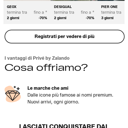
GEOX
DESIGUAL
PIER ONE
termina tra
fino a *
termina tra
fino a *
termina tra
2 giorni
-70%
2 giorni
-70%
3 giorni
Registrati per vedere di più
I vantaggi di Privé by Zalando
Cosa offriamo?
Le marche che ami
Dalle icone più famose ai nomi premium.
Nuovi arrivi, ogni giorno.
LASCIATI CONQUISTARE DAL