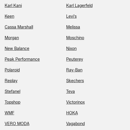
Karl Kani
Karl Lagerfeld
Keen
Levi's
Cassa Marshall
Melissa
Morgan
Moschino
New Balance
Nixon
Peak Performance
Peuterey
Polaroid
Ray-Ban
Replay
Skechers
Stefanel
Teva
Topshop
Victorinox
WMF
HOKA
VERO MODA
Vagabond