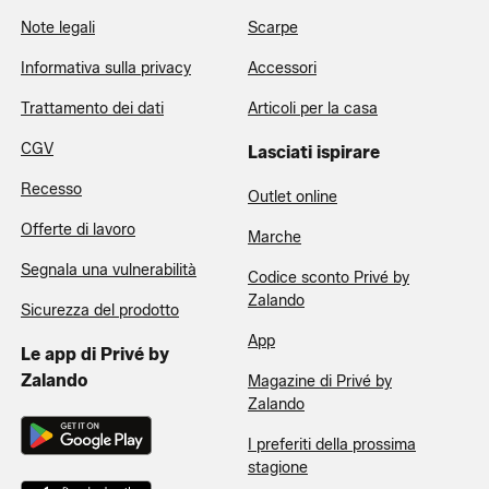
Note legali
Scarpe
Informativa sulla privacy
Accessori
Trattamento dei dati
Articoli per la casa
CGV
Lasciati ispirare
Recesso
Outlet online
Offerte di lavoro
Marche
Segnala una vulnerabilità
Codice sconto Privé by
Zalando
Sicurezza del prodotto
App
Le app di Privé by
Zalando
Magazine di Privé by
Zalando
I preferiti della prossima
stagione