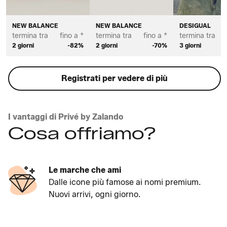
NEW BALANCE
NEW BALANCE
DESIGUAL
termina tra
fino a *
termina tra
fino a *
termina tra
2 giorni
-82%
2 giorni
-70%
3 giorni
Registrati per vedere di più
I vantaggi di Privé by Zalando
Cosa offriamo?
Le marche che ami
Dalle icone più famose ai nomi premium.
Nuovi arrivi, ogni giorno.