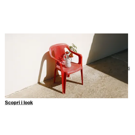
Casa & lifestyle
Design d’interni
risparmiando
La tua casa dovrebbe rispecchiare la tua bellezza. Da bei
tessuti
per la camera da letto
, che invogliano ad anticipare l’ora del
sonno, ad
accessori per la cucina
che trasformano il quotidiano
in eccezionale: abbiamo curato una selezione dei migliori
accessori per la casa
con sconti fino al 75% sul MSRP.
Scopri i look
Scopri i look