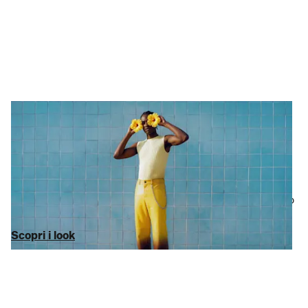
Moda
Molto stile, pochi click
Siamo l’ultimo
outlet online
che dovrai cercare.
Abbigliamento
da donna
,
abbigliamento da uomo
elegante oppure uno
specifico investimento
Michael Kors
: i nostri sconti vanno fino a
-75% sul MSRP. Niente riempitivi, solo i marchi che vuoi davvero
(inclusi
Tommy Hilfiger
e
Lacoste
).
Scopri i look
Scopri i look