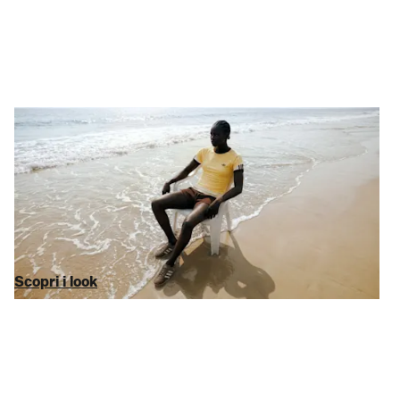
Sprigiona la potenza
L’exploit ha bisogno di stile
Ai capi ci pensiamo noi, per il tuo allenamento o per sfoggiare
un’estetica ginnica Abbiamo curato una selezione altamente
specializzata di
capi sportivi
e
scarpe sportive
di marchi iconici
(come
adidas
,
Nike
e
New Balance
) con uno sconto sul MSRP
del 75%. Niente mode del momento, solo i marchi di cui ti fidi.
Scopri i look
Scopri i look