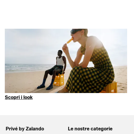
La dolce fuga
Non perdere l’aereo, perdi i
prezzi pieni
Gli essenziali alla base della tua routine di moda estiva. Dalle
icone
Birkenstock
e dal denim
Levi’s
alla
moda mare
e agli
abiti
che cambiano drasticamente lo stile: abbiamo scovato per te
solo il meglio con uno sconto fino al 75% sul MSRP. Chiudi le
valigie
e parti. Con
ONLY
e molto altro.
Scopri i look
Privé by Zalando
Le nostre categorie