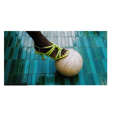
Scarpe e accessori
I dettagli non sono
dettagli...
Sono protagonsti. Da
orologi
che ispirano l’outfit a
sneakers
e
stivali
che lo definiscono: abbiamo curato la miglior selezione di
Ralph Lauren
,
Calvin Klein
e
HUGO BOSS
. Tutto fino al 75% di
sconto sul MSRP. Le tue
borse
ti aspettano.
Scopri i look
Scopri i look